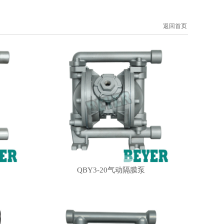
返回首页
QBY3-20气动隔膜泵